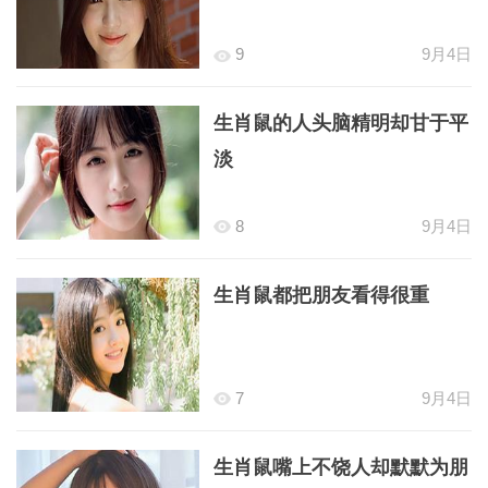
9
9月4日
生肖鼠的人头脑精明却甘于平
淡
8
9月4日
生肖鼠都把朋友看得很重
7
9月4日
生肖鼠嘴上不饶人却默默为朋