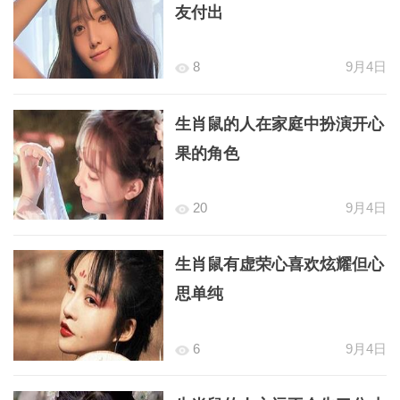
友付出
8
9月4日
生肖鼠的人在家庭中扮演开心
果的角色
20
9月4日
生肖鼠有虚荣心喜欢炫耀但心
思单纯
6
9月4日