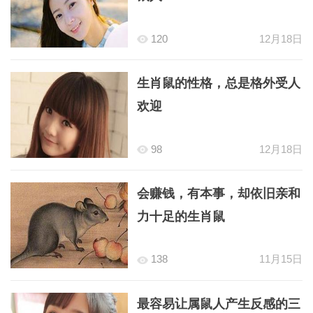
120
12月18日
生肖鼠的性格，总是格外受人
欢迎
98
12月18日
会赚钱，有本事，却依旧亲和
力十足的生肖鼠
138
11月15日
最容易让属鼠人产生反感的三