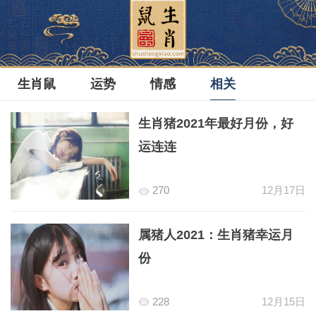
首页
生肖鼠
运势
情感
相关
生肖猪2021年最好月份，好
运连连
270
12月17日
属猪人2021：生肖猪幸运月
份
228
12月15日