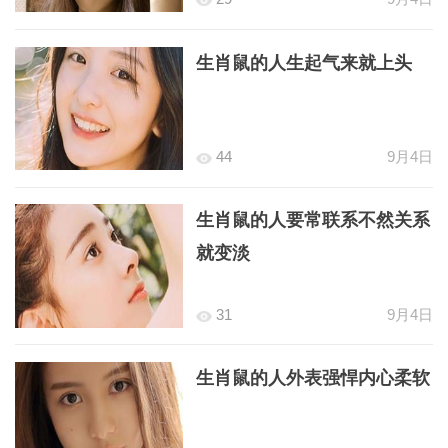
生肖鼠的人生起气来就上头
44
9月4日
生肖鼠的人要常联系不然关系
就变淡
31
9月4日
生肖鼠的人外表强悍内心柔软